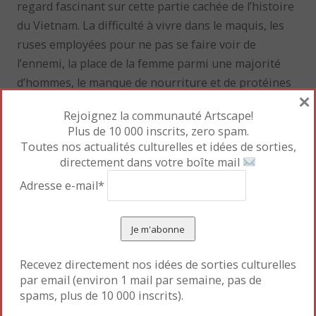
regard fascinant sur cette partie cachée de l’histoire
du Vietnam. La difficulté à vivre dans le maquis, les
ruses employées pour ne pas se faire voir de
l’ennemi, la place de la femme parmi une majorité
d’hommes, le manque de nourriture et de protéines
×
(aïe aïe la viande de rat et de serpent !).
Rejoignez la communauté Artscape!
Plus de 10 000 inscrits, zero spam.
Toutes nos actualités culturelles et idées de sorties,
directement dans votre boîte mail
Adresse e-mail*
Recevez directement nos idées de sorties culturelles
par email (environ 1 mail par semaine, pas de
spams, plus de 10 000 inscrits).