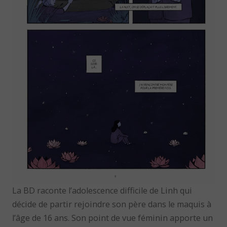
La BD raconte l’adolescence difficile de Linh qui
décide de partir rejoindre son père dans le maquis à
l’âge de 16 ans. Son point de vue féminin apporte un