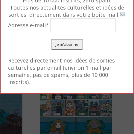
Plus de 10 000 inscrits, zero spam.
Toutes nos actualités culturelles et idées de
rdonner ses idées. Comme elle peine à réintégrer le fo
sorties, directement dans votre boîte mail
 chez elle. Sans compter que ses amies d’enfance n’
Adresse e-mail*
ar favori Au petit chien qui riait.
Recevez directement nos idées de sorties
culturelles par email (environ 1 mail par
semaine, pas de spams, plus de 10 000
inscrits).