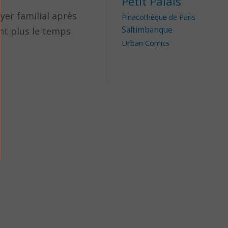
Petit Palais
yer familial après
Pinacothèque de Paris
Saltimbanque
ont plus le temps
Urban Comics