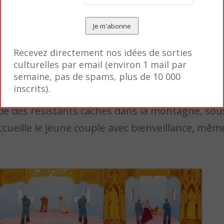
Recevez directement nos idées de sorties
culturelles par email (environ 1 mail par
semaine, pas de spams, plus de 10 000
inscrits).
aide des résistants cachés dans la montagne, sou
cueille le jeune couple avec bienveillance, mêm