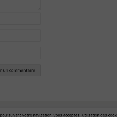
poursuivant votre navigation, vous acceptez l'utilisation des cook
Artscape
| Fièrement propulsé par
Mantra
&
WordPress.