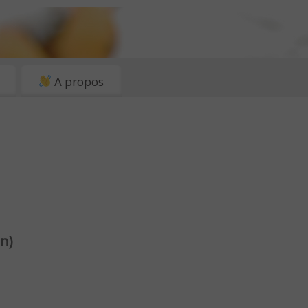
A propos
in)