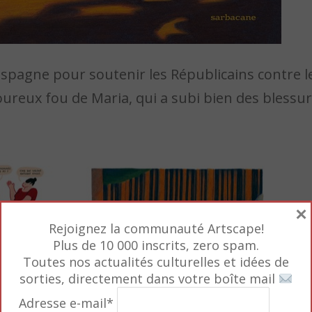
pagne pour soutenir les Républicains contre les
ureux fou de Maria, qui a subi bien des blessu
×
Rejoignez la communauté Artscape!
Plus de 10 000 inscrits, zero spam.
Toutes nos actualités culturelles et idées de
sorties, directement dans votre boîte mail
Adresse e-mail*