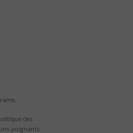
drame.
olitique des
ssins poignants