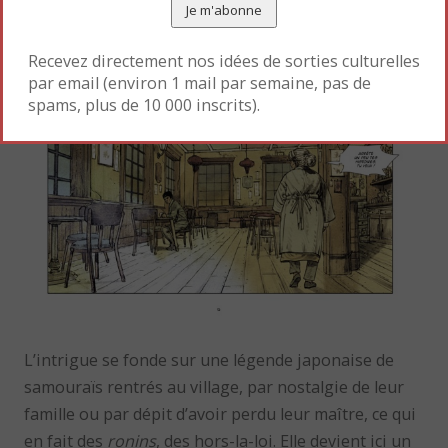
Recevez directement nos idées de sorties culturelles
par email (environ 1 mail par semaine, pas de
spams, plus de 10 000 inscrits).
L’intrigue se fonde sur une légende japonaise de
samouraïs rentrés au village, par nostalgie de leur
famille ou par dépit d’avoir perdu leur maître, ce qui
en fait des
ronins
, des hors-la-loi. Elle devient ici un