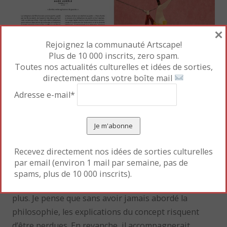
×
Rejoignez la communauté Artscape!
Plus de 10 000 inscrits, zero spam.
Toutes nos actualités culturelles et idées de sorties,
directement dans votre boîte mail
Texte © 2024, Pedro Alcalde et Merlín Alcalde
Adresse e-mail*
Illustrations © 2024, Guim Tió
© Gallimard Jeunesse, 2025
La page de droite est consacrée aux splendides
aquarelles de G. Tió, qui invitent à la poésie et à la
Recevez directement nos idées de sorties culturelles
méditation.
par email (environ 1 mail par semaine, pas de
spams, plus de 10 000 inscrits).
Ce livre est censé s’adresser à un public de 14 ans et
plus. Je pense que sans avoir jamais abordé la
philosophie, les explications du concept risquent
d’être perdues. En revanche, il accompagnerait