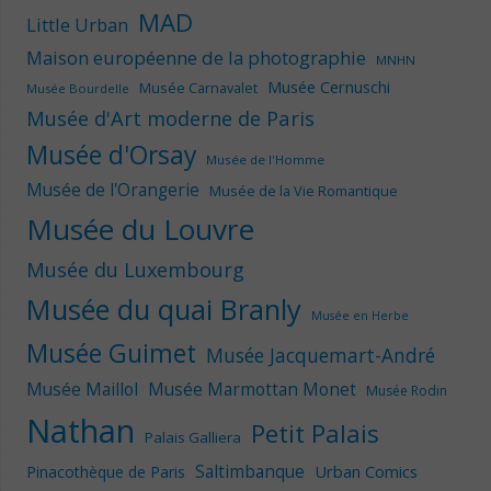
MAD
Little Urban
Maison européenne de la photographie
MNHN
Musée Cernuschi
Musée Carnavalet
Musée Bourdelle
Musée d'Art moderne de Paris
Musée d'Orsay
Musée de l'Homme
Musée de l'Orangerie
Musée de la Vie Romantique
Musée du Louvre
Musée du Luxembourg
Musée du quai Branly
Musée en Herbe
Musée Guimet
Musée Jacquemart-André
Musée Maillol
Musée Marmottan Monet
Musée Rodin
Nathan
Petit Palais
Palais Galliera
Saltimbanque
Urban Comics
Pinacothèque de Paris