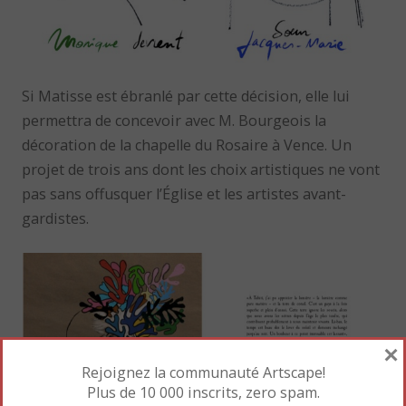
Si Matisse est ébranlé par cette décision, elle lui
permettra de concevoir avec M. Bourgeois la
décoration de la chapelle du Rosaire à Vence. Un
projet de trois ans dont les choix artistiques ne vont
pas sans offusquer l’Église et les artistes avant-
gardistes.
×
Rejoignez la communauté Artscape!
Plus de 10 000 inscrits, zero spam.