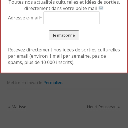
Toutes nos actualités culturelles et idées de sorties,
directement dans votre boîte mail
Adresse e-mail*
Le livre alterne entre les souvenirs personnels des
protagonistes et les aléas de la quête artistique de
Matisse, le texte concis et les images sublimes. Un
Recevez directement nos idées de sorties culturelles
roman lumineux qui rend hommage à la force de
par email (environ 1 mail par semaine, pas de
spams, plus de 10 000 inscrits).
caractère et la puissance des couleurs du maître.
Mettre en favori le
Permalien
.
«
Matisse
Henri Rousseau
»