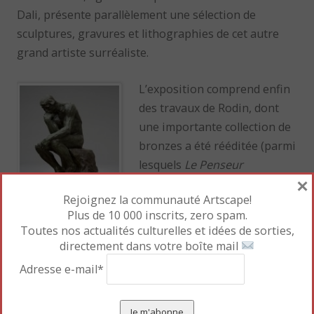
Dali, présente parallèlement une sélection de
sculptures, gravures et lithographies de cet autre
grand artiste surréaliste.
L’exposition comprend enfin
des travaux de Rodin, dont
une importante collection de
bronzes a été rééditée (parmi
lesquels
Le Penseur
×
Monumental
,
L’Age d’Airain
).
Rejoignez la communauté Artscape!
Ainsi que des oeuvres de
Plus de 10 000 inscrits, zero spam.
Bernar Venet, Miro, Elena M., Shih Li-Jen, Calder et
Toutes nos actualités culturelles et idées de sorties,
Modigliani.
directement dans votre boîte mail
Adresse e-mail*
A ne pas rater!
Pour marque-pages :
Permalien
.