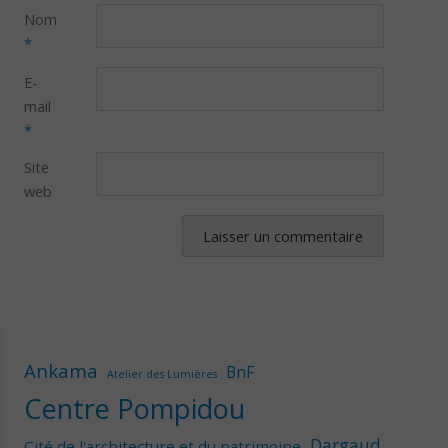
Nom
*
E-
mail
*
Site
web
Ankama
BnF
Atelier des Lumières
Centre Pompidou
Dargaud
Cité de l'architecture et du patrimoine