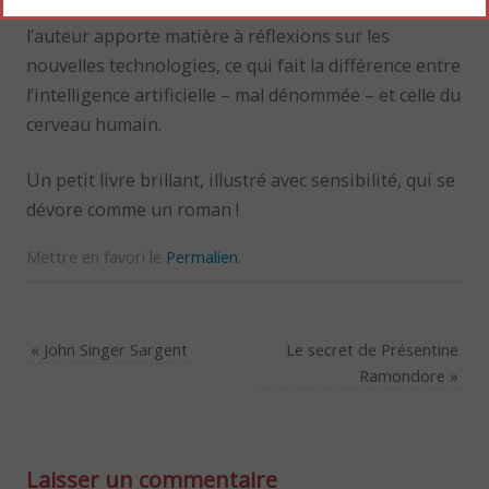
À travers ce récit mi-fiction mi-documentaire,
l’auteur apporte matière à réflexions sur les
nouvelles technologies, ce qui fait la différence entre
l’intelligence artificielle – mal dénommée – et celle du
cerveau humain.
Un petit livre brillant, illustré avec sensibilité, qui se
dévore comme un roman !
Mettre en favori le
Permalien
.
«
John Singer Sargent
Le secret de Présentine
Ramondore
»
Laisser un commentaire