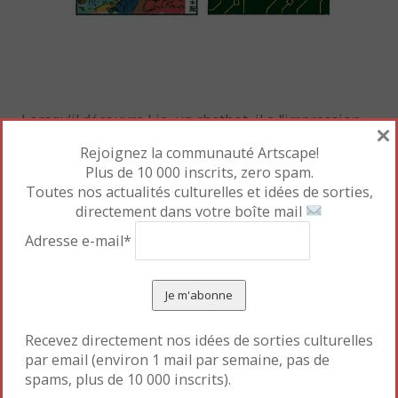
Lorsqu’il découvre Lia, un chatbot, il a l’impression
×
que tout va aller pour le mieux. Jusqu’au jour où il
Rejoignez la communauté Artscape!
entend sa mère Élise, traductrice, bavarder avec une
Plus de 10 000 inscrits, zero spam.
Toutes nos actualités culturelles et idées de sorties,
amie, et lui confier qu’elle a peur de perdre son
directement dans votre boîte mail
travail à cause de l’IA.
Adresse e-mail*
Milo rencontre Julia, une journaliste indépendante,
un brin subversive, qui mène une enquête sur les
dessous de l’IA. Qui contrôle l’IA ? Comment a-t-elle
été formée ? Quel est son impact sur les hommes et
Recevez directement nos idées de sorties culturelles
l’environnement ?
par email (environ 1 mail par semaine, pas de
spams, plus de 10 000 inscrits).