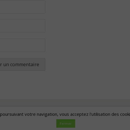
poursuivant votre navigation, vous acceptez l'utilisation des cook
Artscape
| Fièrement propulsé par
Mantra
&
WordPress.
Fermer