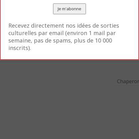
ation – deux thèmes qui font échos à l’actualité. Mai
et chaudes, les dessins craquants ; on est bien conte
ntures des Marsupilami !
Recevez directement nos idées de sorties
culturelles par email (environ 1 mail par
es jaunes, pois noirs, gros nez et très, très longue 
semaine, pas de spams, plus de 10 000
inscrits).
Chaperon