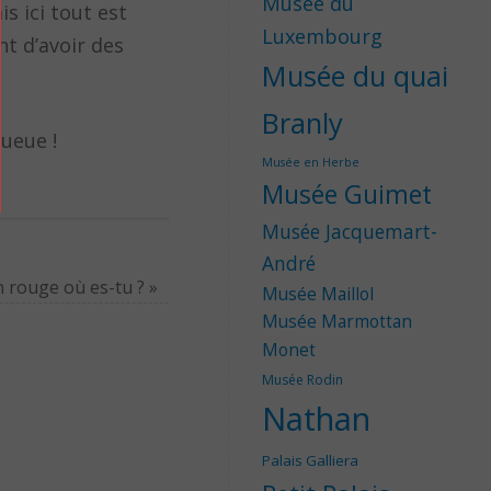
Musée du
s ici tout est
Luxembourg
nt d’avoir des
Musée du quai
Branly
queue !
Musée en Herbe
Musée Guimet
Musée Jacquemart-
André
 rouge où es-tu ?
»
Musée Maillol
Musée Marmottan
Monet
Musée Rodin
Nathan
Palais Galliera