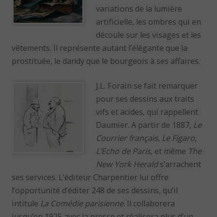
variations de la lumière
artificielle, les ombres qui en
découle sur les visages et les
vêtements. Il représente autant l’élégante que la
prostituée, le dandy que le bourgeois à ses affaires.
J.L. Forain se fait remarquer
pour ses dessins aux traits
vifs et acides, qui rappellent
Daumier. A partir de 1887,
Le
Courrier français
,
Le Figaro
,
L’Echo de Paris
, et même
The
New York Herald
s’arrachent
ses services. L’éditeur Charpentier lui offre
l’opportunité d’éditer 248 de ses dessins, qu’il
intitule
La Comédie parisienne
. Il collaborera
jusqu’en 1925 avec la presse et réalisera plus d’un