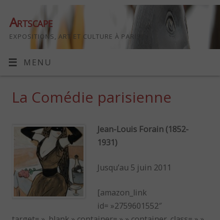
Artscape
EXPOSITIONS, ART ET CULTURE À PARIS
MENU
La Comédie parisienne
Jean-Louis Forain (1852-
1931)
Jusqu’au 5 juin 2011
[amazon_link
id= »2759601552″
target= »_blank » container= » » container_class= » »