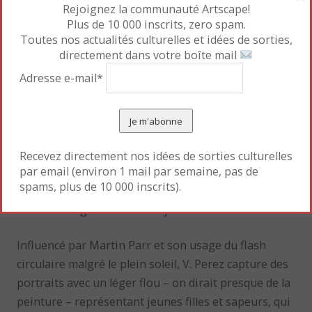
Rejoignez la communauté Artscape!
Plus de 10 000 inscrits, zero spam.
Toutes nos actualités culturelles et idées de sorties,
directement dans votre boîte mail
Au 3e étage, un peu de répit. On renaît soi-même
devant les portraits des Parisiens de Vincent Pérez.
Adresse e-mail*
Ces Parisiens du quartier du métro Château Rouge,
« où un bout d’Afrique s’y est installé depuis des
années. […] Je ne voulais pas de clichés mis en scène
mais des images croquées dans le quotidien des
Recevez directement nos idées de sorties culturelles
par email (environ 1 mail par semaine, pas de
badauds et des habitants du quartier. Rencontres
spams, plus de 10 000 inscrits).
fortuites, soudaines, hasardeuses ; quelques
secondes rognées sur leurs journées ».
Influencé par Martin Parr et son usage du flash
circulaire malgré le plein soleil, V. Perez capture des
portraits avec un léger flou – on dirait presque de la
peinture – représentant jeunes filles et sapeurs, qui