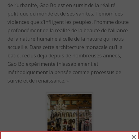
de l’urbanité, Gao Bo est en sursit de la réalité
politique du monde et de ses vanités. Témoin des
violences que s’infligent les peuples, l’homme doute
profondément de la réalité de la beauté de l’alliance
de la nature humaine à celle de la nature qui nous
accueille. Dans cette architecture monacale qu’il a
bâtie, reclus déjà depuis de nombreuses années,
Gao Bo expérimente inlassablement et
méthodiquement la pensée comme processus de
survie et de renaissance. »
×