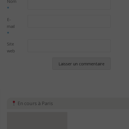
Nom
*
E-
mail
*
Site
web
En cours à Paris