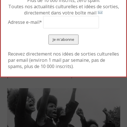
Plus de 10 000 inscrits, zero spam.
Toutes nos actualités culturelles et idées de sorties,
E. John et D. Furnish les ont vues pour la
directement dans votre boîte mail
première fois à la galerie White Cube
Adresse e-mail*
(Londres). Ne pouvant se décider à choisir
une seule photo, le couple achète la
totalité des oeuvres présentées ce jour-là
Recevez directement nos idées de sorties culturelles
sur les cimaises (
Thanksgiving
, 1973-1999),
par email (environ 1 mail par semaine, pas de
apprend-t-on dans l’interview filmée
spams, plus de 10 000 inscrits).
présentée à la fin de l’exposition.