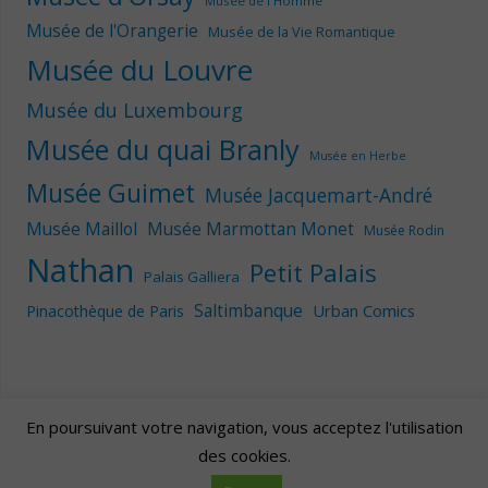
Musée de l'Homme
Musée de l'Orangerie
Musée de la Vie Romantique
Musée du Louvre
Musée du Luxembourg
Musée du quai Branly
Musée en Herbe
Musée Guimet
Musée Jacquemart-André
Musée Maillol
Musée Marmottan Monet
Musée Rodin
Nathan
Petit Palais
Palais Galliera
Saltimbanque
Urban Comics
Pinacothèque de Paris
En poursuivant votre navigation, vous acceptez l'utilisation
des cookies.
Artscape
| Fièrement propulsé par
Mantra
&
WordPress.