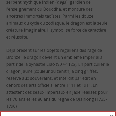
serpent mythique indien (
naga
), gardien de
l’enseignement du Bouddha, et monture des
ancêtres immortels taoïstes. Parmi les douze
animaux du cycle du zodiaque, le dragon est la seule
créature imaginaire. Il symbolise force de caractère
et réussite.
Déjà présent sur les objets régaliens dès l’âge de
Bronze, le dragon devient un emblème impérial à
partir de la dynastie Liao (907-1125). En particulier le
dragon jaune (couleur du zénith) à cinq griffes,
réservé aux souverains, et interdit par édit en
dehors des arts officiels, entre 1111 et 1911. En
attestent des seaux impériaux en jade réalisés pour
les 70 ans et les 80 ans du règne de Qianlong (1735-
1796).