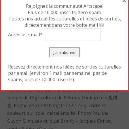
×
Rejoignez la communauté Artscape!
Plus de 10 000 inscrits, zero spam.
Toutes nos actualités culturelles et idées de sorties,
directement dans votre boîte mail
Adresse e-mail*
Recevez directement nos idées de sorties culturelles
par email (environ 1 mail par semaine, pas de
spams, plus de 10 000 inscrits).
Peinture sur rouleau d’une cérémonie impériale au
temple de l’Agriculture de Pékin. « Shidian tu » 观耕
卷. Règne de Yongzheng (1723-1735). Encre et
couleurs sur soie, métal émaillé. Photo Pauline
Guyon © musée du quai Branly – Jacques Chirac,
photo Pauline Guyon