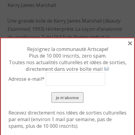
Kerry James Marshall
Une grande toile de Kerry James Marshall (
Beauty
Examined
, 1993) réinterprète
La Leçon d’anatomie
du professeur Tulp
(1632) de Rembrandt et la
×
destinée de Saartjie Baartman (dite la « Vénus
Rejoignez la communauté Artscape!
Hottentote »), Sud-Africaine au corps atypique,
Plus de 10 000 inscrits, zero spam.
esclave sexuelle exhibée par les colons, dont le corps
Toutes nos actualités culturelles et idées de sorties,
directement dans votre boîte mail
a été disséqué et autopsié par Georges Cuvier.
L’artiste interroge ici la représentation du corps
Adresse e-mail*
féminin et son exhibition dans l’histoire de l’art.
Ce corps féminin déchiré trouve écho dans celui de
la jeune femme de Mira Schor (
It didn’t happen
,
Recevez directement nos idées de sorties culturelles
2024), au ventre scindé en deux, sanguinolent.
par email (environ 1 mail par semaine, pas de
spams, plus de 10 000 inscrits).
L’artiste zimbabwéenne Kudzanai-Violet Hwami