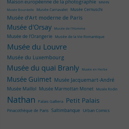
Maison européenne de la photographie
MNHN
Musée Cernuschi
Musée Carnavalet
Musée Bourdelle
Musée d'Art moderne de Paris
Musée d'Orsay
Musée de l'Homme
Musée de l'Orangerie
Musée de la Vie Romantique
Musée du Louvre
Musée du Luxembourg
Musée du quai Branly
Musée en Herbe
Musée Guimet
Musée Jacquemart-André
Musée Maillol
Musée Marmottan Monet
Musée Rodin
Nathan
Petit Palais
Palais Galliera
Saltimbanque
Urban Comics
Pinacothèque de Paris