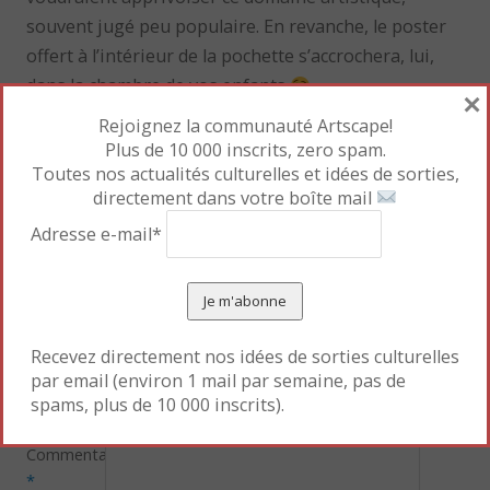
souvent jugé peu populaire. En revanche, le poster
offert à l’intérieur de la pochette s’accrochera, lui,
dans la chambre de vos enfants
×
Rejoignez la communauté Artscape!
Pour marque-pages :
Permalien
.
Plus de 10 000 inscrits, zero spam.
Toutes nos actualités culturelles et idées de sorties,
directement dans votre boîte mail
«
La Danse s’invite au
De battre mon coeur
Adresse e-mail*
musée Bourdelle
continuera
»
Laisser un commentaire
Recevez directement nos idées de sorties culturelles
par email (environ 1 mail par semaine, pas de
Votre adresse e-mail ne sera pas publiée.
Les champs
spams, plus de 10 000 inscrits).
obligatoires sont indiqués avec
*
Commentaire
*