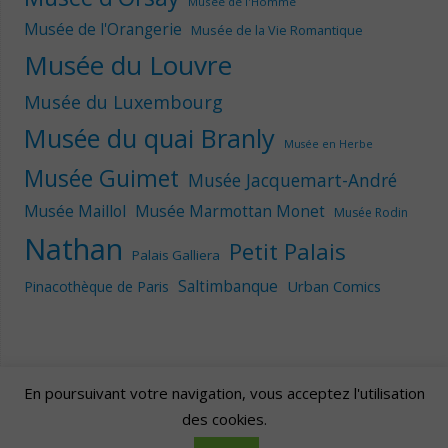
Musée de l'Homme
Musée de l'Orangerie
Musée de la Vie Romantique
Musée du Louvre
Musée du Luxembourg
Musée du quai Branly
Musée en Herbe
Musée Guimet
Musée Jacquemart-André
Musée Maillol
Musée Marmottan Monet
Musée Rodin
Nathan
Petit Palais
Palais Galliera
Saltimbanque
Urban Comics
Pinacothèque de Paris
En poursuivant votre navigation, vous acceptez l'utilisation
des cookies.
Artscape
| Fièrement propulsé par
Mantra
&
WordPress.