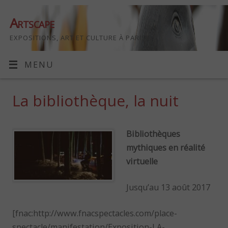
Artscape
EXPOSITIONS, ART ET CULTURE À PARIS
MENU
La bibliothèque, la nuit
Bibliothèques
mythiques en réalité
virtuelle
Jusqu’au 13 août 2017
[fnac:http://www.fnacspectacles.com/place-
spectacle/manifestation/Exposition-LA-