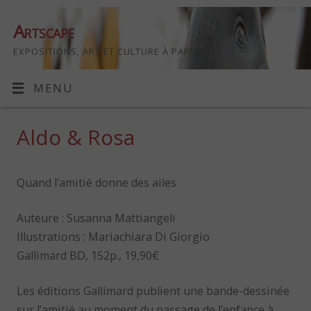
Artscape
EXPOSITIONS, ART ET CULTURE À PARIS
MENU
Aldo & Rosa
Quand l’amitié donne des ailes
Auteure : Susanna Mattiangeli
Illustrations : Mariachiara Di Giorgio
Gallimard BD, 152p., 19,90€
Les éditions Gallimard publient une bande-dessinée
sur l’amitié au moment du passage de l’enfance à