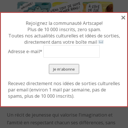
×
Rejoignez la communauté Artscape!
Plus de 10 000 inscrits, zero spam.
Toutes nos actualités culturelles et idées de sorties,
directement dans votre boîte mail
Adresse e-mail*
L’état d’esprit de Rosa va changer lorsqu’elle se rend
compte que miss première de la classe, Zoé, a un
Recevez directement nos idées de sorties culturelles
double elle aussi ! Sous la forme d’un lapin. Et ses
par email (environ 1 mail par semaine, pas de
deux copains asiatiques, Yu et Bo, projettent leur
spams, plus de 10 000 inscrits).
inconscient dans des gourmandises fictives !
Un récit de jeunesse qui valorise l’imagination et
l’amitié en respectant chacun ses différences, sans