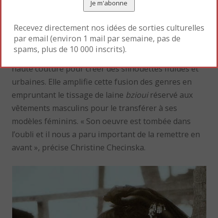
africaine (FIMA), appuyé par l’UNESCO (1998).
Recevez directement nos idées de sorties culturelles
Naïma Bennis (née en 1940 à Casablanca) imagine
par email (environ 1 mail par semaine, pas de
une mode inspirée des coupes traditionnelles
spams, plus de 10 000 inscrits).
marocaines mais elle utilise des tissus français de
haute couture pour créer des silhouettes fluides et
urbaines. Elle amplifie cette fusion des genres en
empruntant le tissage de laine
bzioui
réservé aux
vêtements masculins pour le transférer à ses
modèles féminins. « Son oeuvre est tombée dans
l’oubli et il nous a paru important de la remettre en
avant », précise Christine Checinska.