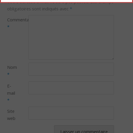
Votre adresse e-mail ne sera pas publiée.
Les champs
obligatoires sont indiqués avec
*
Commentaire
*
Nom
*
E-
mail
*
Site
web