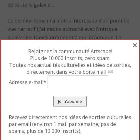
de toute la galaxie…
Ce dernier tome m’a moins intéressée d’un point de
vue narratif (j’ai moins accroché avec l’intrigue
qu’avec les tomes précédents) que graphique. La
×
forme des personnages, leurs mouvements et leurs
Rejoignez la communauté Artscape!
couleurs sont fantastiques. La série dans son
Plus de 10 000 inscrits, zero spam.
ensemble reste un très beau cadeau à offrir.
Toutes nos actualités culturelles et idées de sorties,
directement dans votre boîte mail
Mettre en favori le
Permalien
.
Adresse e-mail*
«
Maths 6e
Mystères sur les rails
»
Recevez directement nos idées de sorties culturelles
par email (environ 1 mail par semaine, pas de
spams, plus de 10 000 inscrits).
Laisser un commentaire