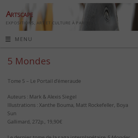
Artscape
EXPOSITIONS, ART ET CULTURE À PARIS
MENU
5 Mondes
Tome 5 – Le Portail d’émeraude
Auteurs : Mark & Alexis Siegel
Illustrations : Xanthe Bouma, Matt Rockefeller, Boya
Sun
Gallimard, 272p., 19,90€
Le dernier tome de la saga interplanétaire
5 Mondes