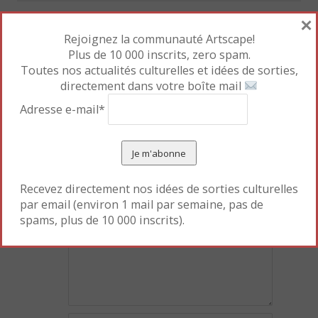
×
Rejoignez la communauté Artscape!
«
Sous le soleil des
Les aventures d’un
Plus de 10 000 inscrits, zero spam.
Caraïbes!
hippopotame gourmand
Toutes nos actualités culturelles et idées de sorties,
et d’un chien paresseux
»
directement dans votre boîte mail
Adresse e-mail*
Laisser un commentaire
Votre adresse e-mail ne sera pas publiée.
Les champs
obligatoires sont indiqués avec
*
Recevez directement nos idées de sorties culturelles
par email (environ 1 mail par semaine, pas de
Commentaire
spams, plus de 10 000 inscrits).
*