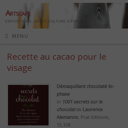
Artscape
EXPOSITIONS, ART ET CULTURE À PARIS
MENU
Recette au cacao pour le
visage
Démaquillant chocolaté bi-
phase
in
1001 secrets sur le
chocolat
de
Laurence
Alemanno
, Prat Editions,
15,10€