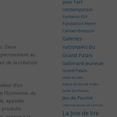
pour l'art
contemporain
Fondation EDF
Fondation Henri
Cartier-Bresson
Galeries
nationales du
is. Deux
espectivement au
Grand Palais
ur de la création
Gallimard Jeunesse
Grand Palais
Hôtel de Ville
valeur d’un
Institut du Monde Arabe
Jardin des Plantes
de l’Economie, du
Jeu de Paume
le, appelée
L'Adresse Musée de La Poste
e produits
La Joie de lire
té, propre à la