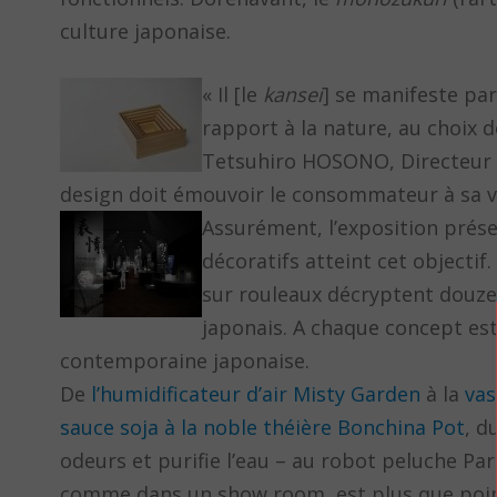
culture japonaise.
« Il [le
kansei
] se manifeste par
rapport à la nature, au choix d
Tetsuhiro HOSONO, Directeur g
design doit émouvoir le consommateur à sa v
Assurément, l’exposition présen
décoratifs atteint cet objecti
sur rouleaux décryptent douze 
japonais. A chaque concept est
contemporaine japonaise.
De
l’humidificateur d’air Misty Garden
à la
vas
sauce soja à la noble théière Bonchina Pot
, d
odeurs et purifie l’eau – au robot peluche Paro
comme dans un show room, est plus que poi