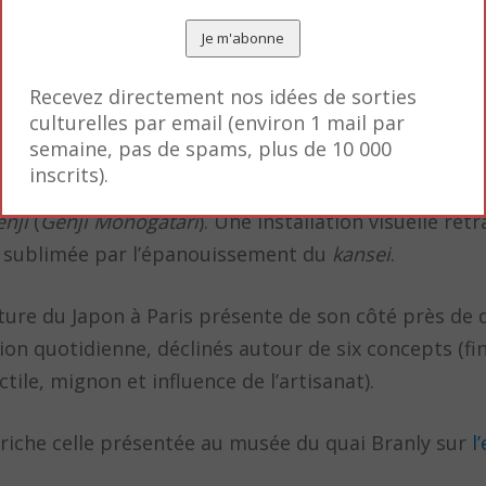
r Yusai OKUDA, qui a fait renaître la couleur
kôroze
c la luminosité.
 bois. Un arrangement floral (
ikebana
) sous la nef d
Recevez directement nos idées de sorties
culturelles par email (environ 1 mail par
… baguettes en bois!
semaine, pas de spams, plus de 10 000
inscrits).
794-1192), caractérisée sur le plan littéraire par la 
enji
(
Genji Monogatari
). Une installation visuelle retr
i, sublimée par l’épanouissement du
kansei
.
lture du Japon à Paris présente de son côté près de 
ion quotidienne, déclinés autour de six concepts (fi
ile, mignon et influence de l’artisanat).
riche celle présentée au musée du quai Branly sur
l