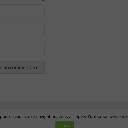
poursuivant votre navigation, vous acceptez l'utilisation des cook
Artscape
| Fièrement propulsé par
Mantra
&
WordPress.
Fermer