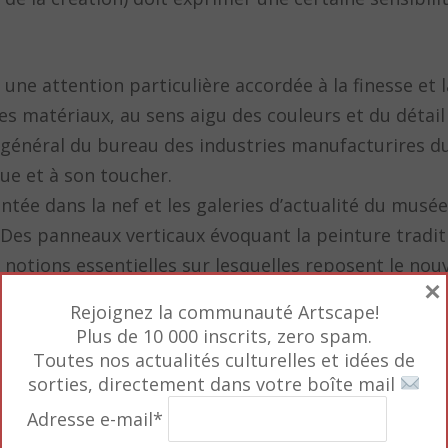
 une attention particulière accordée à la finesse et l
es matériaux, au sens aigu des couleurs et du détail
énéral du bureau des industries manufacturires du
ue et à son toucher.
tée dans la nef et les galeries d’actualité du musée
f. Des panneaux verticaux évoquant la peinture tradit
notions essentielles sur lesquelles reposent le nou
×
 décliné quelque objets phares incarnant le meilleur
Rejoignez la communauté Artscape!
Plus de 10 000 inscrits, zero spam.
que de lavabo Luminist Basin
évoquant un croissant
Toutes nos actualités culturelles et idées de
sorties, directement dans votre boîte mail
u charbon de bois blanc Binchotan – objet qui abso
 à finalité thérapeutique, etc.. La sélection d’objet
Adresse e-mail*
ntue.