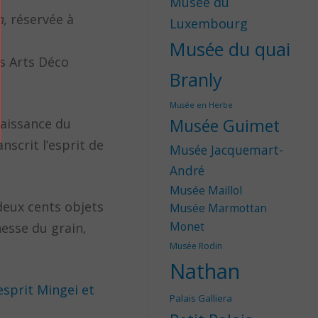
Musée du
n
, réservée à
Luxembourg
Musée du quai
es Arts Déco
Branly
Musée en Herbe
naissance du
Musée Guimet
anscrit l’esprit de
Musée Jacquemart-
André
Musée Maillol
deux cents objets
Musée Marmottan
nesse du grain,
Monet
Musée Rodin
Nathan
’esprit Mingei et
Palais Galliera