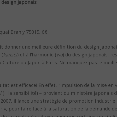
 design japonais
 quai Branly 75015, 6€
it donner une meilleure définition du design japona
 (
kansei
) et à l’harmonie (
wa
) du design japonais, r
a Culture du Japon à Paris. Ne manquez pas le meille
ltat est efficace! En effet, l’impulsion de la mise en 
i
(~ la sensibilité) – provient du ministère japonais 
 2007, il lance une stratégie de promotion industriel
eur », pour faire face à la saturation de la demande d
t de la création) doit exprimer une certaine sensibili