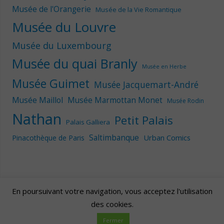
Musée de l'Orangerie
Musée de la Vie Romantique
Musée du Louvre
Musée du Luxembourg
Musée du quai Branly
Musée en Herbe
Musée Guimet
Musée Jacquemart-André
Musée Maillol
Musée Marmottan Monet
Musée Rodin
Nathan
Petit Palais
Palais Galliera
Saltimbanque
Urban Comics
Pinacothèque de Paris
En poursuivant votre navigation, vous acceptez l'utilisation
des cookies.
Artscape
| Fièrement propulsé par
Mantra
&
WordPress.
Fermer