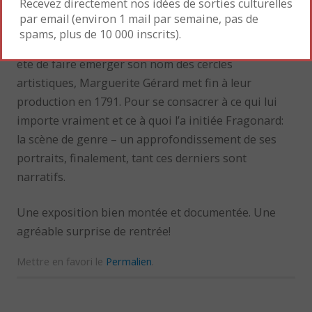
Recevez directement nos idées de sorties culturelles
par email (environ 1 mail par semaine, pas de
S’étant fait un nom grâce à ses portraits, qu’elle cède
spams, plus de 10 000 inscrits).
souvent à titre gracieux, l’objectif ayant seulement
été de faire émerger son nom des cercles
artistiques, Marguerite Gérard met fin à leur
production en 1791. Pour se consacrer à ce qui lui
importe vraiment et ce à quoi l’a initiée Fragonard:
la scène de genre – un approfondissement de ses
portraits, finalement, tant ces derniers sont
narratifs.
Une exposition bien montée et documentée. Une
agréable surprise de rentrée!
Mettre en favori le
Permalien
.