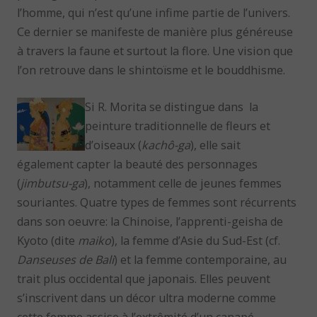
l’homme, qui n’est qu’une infime partie de l’univers.
Ce dernier se manifeste de manière plus généreuse
à travers la faune et surtout la flore. Une vision que
l’on retrouve dans le shintoïsme et le bouddhisme.
Si R. Morita se distingue dans la
peinture traditionnelle de fleurs et
d’oiseaux (
kachô-ga
), elle sait
également capter la beauté des personnages
(
jimbutsu-ga
), notamment celle de jeunes femmes
souriantes. Quatre types de femmes sont récurrents
dans son oeuvre: la Chinoise, l’apprenti-geisha de
Kyoto (dite
maiko
), la femme d’Asie du Sud-Est (cf.
Danseuses de Bali
) et la femme contemporaine, au
trait plus occidental que japonais. Elles peuvent
s’inscrivent dans un décor ultra moderne comme
cette femme assise à l’extrêmité d’un canapé,