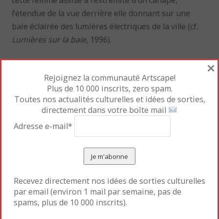
l’étendue de la vue derrière elle donnant sur une
baie éclairée des lumières électriques de la ville (cf.
Lumières sur la baie
, 1996).
×
LA CIVILISATION PERDUE
Rejoignez la communauté Artscape!
Plus de 10 000 inscrits, zero spam.
George Condo (né en 1957 dans le New Hampshire,
Toutes nos actualités culturelles et idées de sorties,
Etats-Unis) émerge sur la scène new-yorkaise en
directement dans votre boîte mail
même temps que Jean-Michel Basquiat et Keith
Adresse e-mail*
Haring, tous deux déjà exposés au musée Maillol.
La peinture de G. Condo se caractérise
par sa synthèse des mouvements
picturaux occidentaux. L’artiste mêle
Recevez directement nos idées de sorties culturelles
par email (environ 1 mail par semaine, pas de
dans une même toile le cubisme,
spams, plus de 10 000 inscrits).
l’expressionnisme abstrait, le classicisme et les