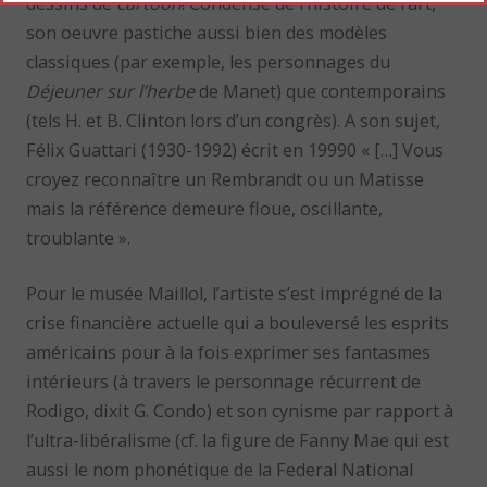
dessins de
cartoon
! Condensé de l’histoire de l’art,
son oeuvre pastiche aussi bien des modèles
classiques (par exemple, les personnages du
Déjeuner sur l’herbe
de Manet) que contemporains
(tels H. et B. Clinton lors d’un congrès). A son sujet,
Félix Guattari (1930-1992) écrit en 19990 « […] Vous
croyez reconnaître un Rembrandt ou un Matisse
mais la référence demeure floue, oscillante,
troublante ».
Pour le musée Maillol, l’artiste s’est imprégné de la
crise financière actuelle qui a bouleversé les esprits
américains pour à la fois exprimer ses fantasmes
intérieurs (à travers le personnage récurrent de
Rodigo, dixit G. Condo) et son cynisme par rapport à
l’ultra-libéralisme (cf. la figure de Fanny Mae qui est
aussi le nom phonétique de la Federal National