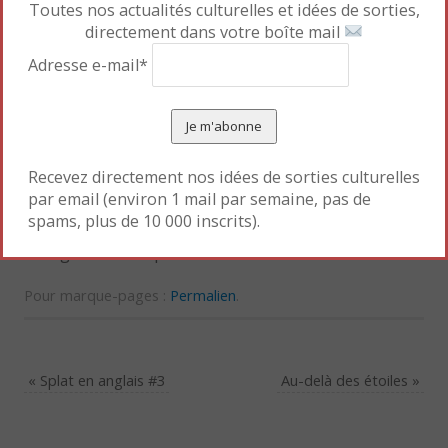
Toutes nos actualités culturelles et idées de sorties,
dérivés sur ces univers, mais également des
directement dans votre boîte mail
animations et de prestigieux invités, tels que des
acteurs des célèbres sagas STAR WARS ou LE
Adresse e-mail*
SEIGNEUR DES ANNEAUX ou de séries télé cultes
telles que WALKING DEAD, BUFFY ou GAME OF
THRONES, ainsi que des dessinateurs des plus
célèbres maisons d’éditions américaines (MARVEL,
Recevez directement nos idées de sorties culturelles
DC, ICW, DARK HORSE…). Alors fans de DARK VADOR,
par email (environ 1 mail par semaine, pas de
spams, plus de 10 000 inscrits).
de SPIDERMAN, des X-MEN ou de ALIENS, ce salon
est également et pour vous.
Pour marque-pages :
Permalien
.
«
Splat en anglais #3
Au-delà des étoiles
»