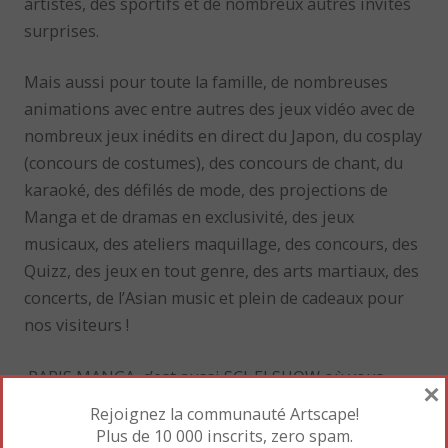
artistes, des sportifs et de nombreux autres invités
surprises.
Mais aussi pour toute la famille, de nombreuses
animations avec entre autres des jeux vidéo avec de
nombreux jeux inédits en direct du Japon, du cosplay
(concours de costumes), des concours de chant, du
karaoké, des défilés de mode, des projections de
Manga et de dramas en exclusivité, des jeux
musicaux, des ateliers maquillage, des concours, des
Quizz, des jeux en tout genre, des arts martiaux, des
concerts, de l’Asian music et plein de cadeaux pour
nos visiteurs !
PARIS MANGA, c’est aussi SCI-FI SHOW où vous
×
pourrez découvrir l’espace Science-Fiction / Cinéma/
Rejoignez la communauté Artscape!
Comics avec bien sur des boutiques de produits
Plus de 10 000 inscrits, zero spam.