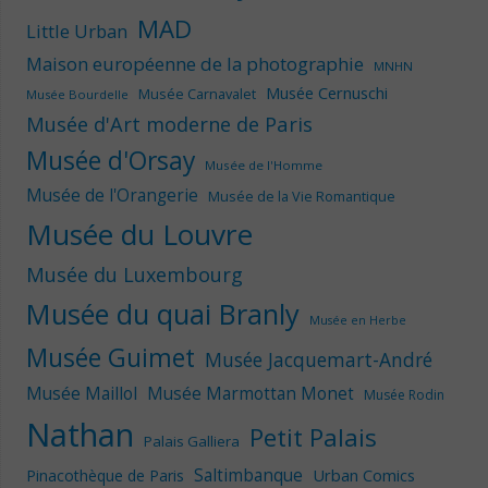
MAD
Little Urban
Maison européenne de la photographie
MNHN
Musée Cernuschi
Musée Carnavalet
Musée Bourdelle
Musée d'Art moderne de Paris
Musée d'Orsay
Musée de l'Homme
Musée de l'Orangerie
Musée de la Vie Romantique
Musée du Louvre
Musée du Luxembourg
Musée du quai Branly
Musée en Herbe
Musée Guimet
Musée Jacquemart-André
Musée Maillol
Musée Marmottan Monet
Musée Rodin
Nathan
Petit Palais
Palais Galliera
Saltimbanque
Urban Comics
Pinacothèque de Paris