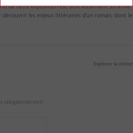
écrin de cette exposition est délicieusement suranné.
r découvrir les enjeux littéraires d’un roman, dont l
Explorer la notio
s obligatoires sont