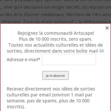
rêve qu’il découvre un verger secret, où repose une
s des Arts d’aimer médiévaux, héritiers de l’
Ars ama
littéraire. Tout en étant subversif – la défloraison 
×
Rejoignez la communauté Artscape!
Plus de 10 000 inscrits, zero spam.
poème décrit les codes de l’amour courtois, la secon
Toutes nos actualités culturelles et idées de
sorties, directement dans votre boîte mail
ques qui témoignent de l’érudition de l’époque et d
tellectuelle, savamment dosées, expliquent le succès
Adresse e-mail*
e siècle, le
Roman de la rose
suscite une querelle lit
sans et ses détracteurs, en particulier l’auteure Chri
énonce la misogynie des idées. C’est ainsi que l’oeuv
Recevez directement nos idées de sorties
ée en dehors des cercles universitaires. Toutefois, 
culturelles par email (environ 1 mail par
semaine, pas de spams, plus de 10 000
 intemporel, son intérêt est de nouveau sous les feu
inscrits).