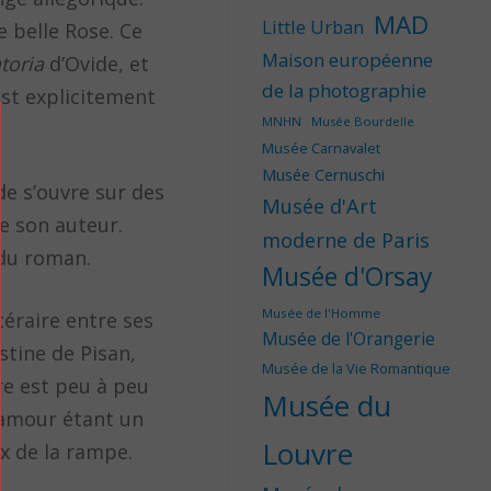
MAD
Little Urban
 belle Rose. Ce
Maison européenne
toria
d’Ovide, et
de la photographie
est explicitement
MNHN
Musée Bourdelle
Musée Carnavalet
Musée Cernuschi
de s’ouvre sur des
Musée d'Art
e son auteur.
moderne de Paris
 du roman.
Musée d'Orsay
Musée de l'Homme
téraire entre ses
Musée de l'Orangerie
stine de Pisan,
Musée de la Vie Romantique
re est peu à peu
Musée du
l’amour étant un
Louvre
x de la rampe.