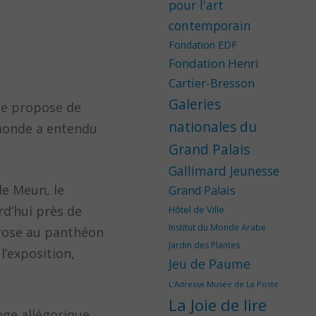
pour l'art
contemporain
Fondation EDF
Fondation Henri
Cartier-Bresson
Galeries
lle propose de
nationales du
 monde a entendu
Grand Palais
Gallimard Jeunesse
de Meun, le
Grand Palais
rd’hui près de
Hôtel de Ville
Institut du Monde Arabe
 rose au panthéon
Jardin des Plantes
l’exposition,
Jeu de Paume
L'Adresse Musée de La Poste
La Joie de lire
nge allégorique.