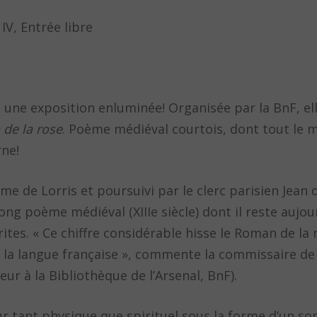
 IV, Entrée libre
fre une exposition enluminée! Organisée par la BnF, e
de la rose
. Poème médiéval courtois, dont tout le
rne!
ume de Lorris et poursuivi par le clerc parisien Jean 
ong poème médiéval (XIIIe siècle) dont il reste aujou
ites. « Ce chiffre considérable hisse le Roman de la
e la langue française », commente la commissaire de 
eur à la Bibliothèque de l’Arsenal, BnF).
r tant physique que spirituel sous la forme d’un so